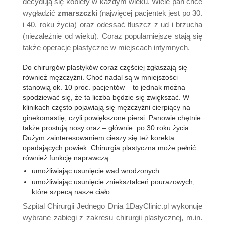
decydują się kobiety w każdym wieku. Wiele pań chce
wygładzić
zmarszczki
(najwięcej pacjentek jest po 30.
i 40. roku życia) oraz odessać tłuszcz z ud i brzucha
(niezależnie od wieku). Coraz popularniejsze stają się
także operacje plastyczne w miejscach intymnych.
Do chirurgów plastyków coraz częściej zgłaszają się
również mężczyźni. Choć nadal są w mniejszości –
stanowią ok. 10 proc. pacjentów – to jednak można
spodziewać się, że ta liczba będzie się zwiększać. W
klinikach często pojawiają się mężczyźni cierpiący na
ginekomastię, czyli powiększone piersi. Panowie chętnie
także prostują nosy oraz – głównie po 30 roku życia.
Dużym zainteresowaniem cieszy się też korekta
opadających powiek. Chirurgia plastyczna może pełnić
również funkcję naprawczą:
umożliwiając usunięcie wad wrodzonych
umożliwiając usunięcie zniekształceń pourazowych,
które szpecą nasze ciało
Szpital Chirurgii Jednego Dnia 1DayClinic.pl wykonuje
wybrane zabiegi z zakresu chirurgii plastycznej, m.in.