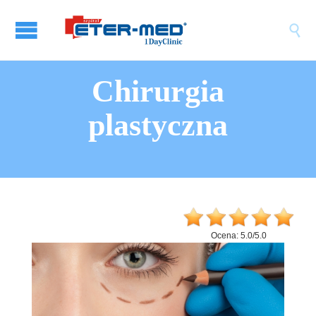

Chirurgia
plastyczna
Ocena:
5.0
/
5.0