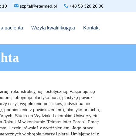

Kruk 10

szpital@etermed.pl
+48 58 320 26 00
Skip
la pacjenta
Wizyta kwalifikująca
Kontakt
to
content
chta
cznej
, rekonstrukcyjnej i estetycznej. Pasjonuje się
etencji obejmuje plastykę nosa, plastykę powiek
rzy i szyi, wypełnienie policzków, indywidualnie
ę, podniesienie z powiększeniem), plastykę brzucha,
n skórnych. Studia na Wydziale Lekarskim Uniwersytetu
m Roku UM w konkursie “Primus Inter Pares”. Pracę
zystej Uczelni również z wyróżnieniem. Jego praca
tetycznych w obrębie twarzy i piersi. Umiejętności z