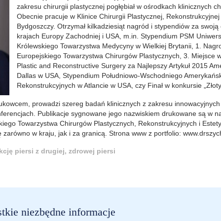
zakresu chirurgii plastycznej pogłębiał w ośrodkach klinicznych chir
Obecnie pracuje w Klinice Chirurgii Plastycznej, Rekonstrukcyjnej
Bydgoszczy. Otrzymał kilkadziesiąt nagród i stypendiów za swoją d
krajach Europy Zachodniej i USA, m.in. Stypendium PSM Uniwersy
Królewskiego Towarzystwa Medycyny w Wielkiej Brytanii, 1. Na
Europejskiego Towarzystwa Chirurgów Plastycznych, 3. Miejsce 
Plastic and Reconstructive Surgery za Najlepszy Artykuł 2015 
Dallas w USA, Stypendium Południowo-Wschodniego Amerykański
Rekonstrukcyjnych w Atlancie w USA, czy Finał w konkursie „Złoty
ukowcem, prowadzi szereg badań klinicznych z zakresu innowacyjnych m
ferencjach. Publikacje sygnowane jego nazwiskiem drukowane są w n
skiego Towarzystwa Chirurgów Plastycznych, Rekonstrukcyjnych i Estet
zarówno w kraju, jak i za granicą. Strona www z portfolio: www.drszych
ję piersi z drugiej, zdrowej piersi
stkie niezbędne informacje