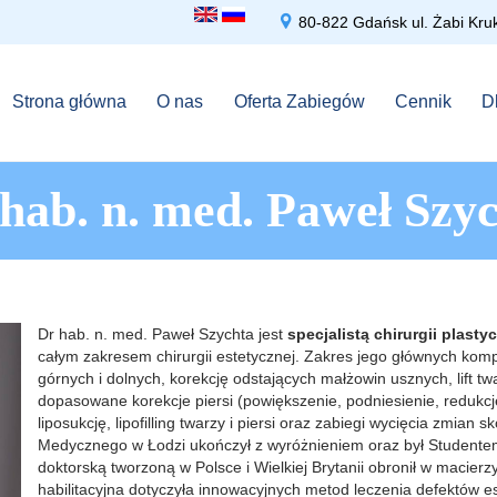

80-822 Gdańsk ul. Żabi 
Strona główna
O nas
Oferta Zabiegów
Cennik
D
hab. n. med. Paweł Szy
Dr hab. n. med. Paweł Szychta jest
specjalistą chirurgii plasty
całym zakresem chirurgii estetycznej. Zakres jego głównych komp
górnych i dolnych, korekcję odstających małżowin usznych, lift twa
dopasowane korekcje piersi (powiększenie, podniesienie, redukcj
liposukcję, lipofilling twarzy i piersi oraz zabiegi wycięcia zmia
Medycznego w Łodzi ukończył z wyróżnieniem oraz był Studente
doktorską tworzoną w Polsce i Wielkiej Brytanii obronił w macier
habilitacyjna dotyczyła innowacyjnych metod leczenia defektów es