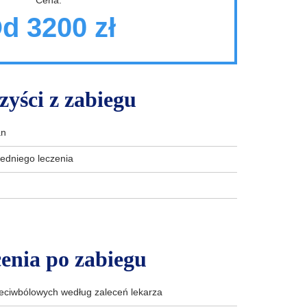
Cena:
d 3200 zł
zyści z zabiegu
an
edniego leczenia
enia po zabiegu
eciwbólowych według zaleceń lekarza