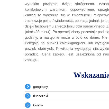
wysokim poziomie, dzięki skróconemu czaso
komfortowym warunkom, odpowiedniemu sprzęto
Zabiegi te wykonuje się w znieczuleniu miejsco
zachowuje pełną świadomość, operacja jednak jest d
dzięki fachowemu znieczuleniu pola operacyjnego. Zab
(około 30 minut). Po operacji chory pozostaje pod ci
godziny, a następnie może wrócić do domu. Nie 
Polegają na punkcji kaletki/ganglionu lub wycięci
powłok skórnych. Powikłania występują niezwykle
poradzić. Cena zabiegu jest uzależniona od nasil
zabiegu.
Wskazani
gangliony
tłuszczaki
kaletki