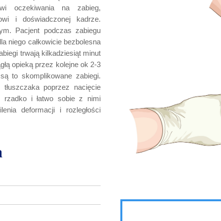
wi oczekiwania na zabieg,
wi i doświadczonej kadrze.
wym. Pacjent podczas zabiegu
la niego całkowicie bezbolesna
iegi trwają kilkadziesiąt minut
ągłą opieką przez kolejne ok 2-3
są to skomplikowane zabiegi.
u tłuszczaka poprzez nacięcie
 rzadko i łatwo sobie z nimi
enia deformacji i rozległości
a