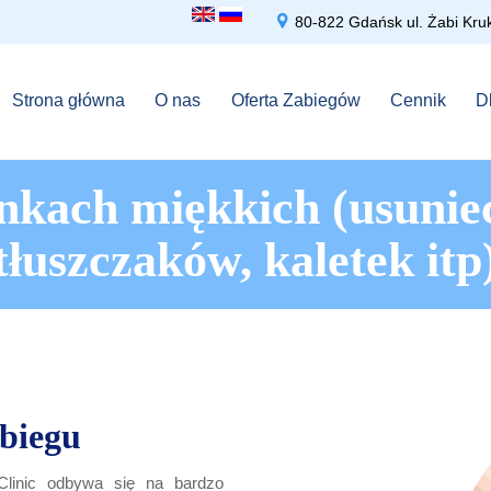

80-822 Gdańsk ul. Żabi 
Strona główna
O nas
Oferta Zabiegów
Cennik
D
nkach miękkich (usunie
tłuszczaków, kaletek itp
abiegu
Clinic odbywa się na bardzo