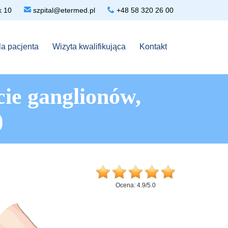

Kruk 10

szpital@etermed.pl
+48 58 320 26 00
Skip
la pacjenta
Wizyta kwalifikująca
Kontakt
to
content
cie ganglionów,
)
Ocena:
4.9
/
5.0