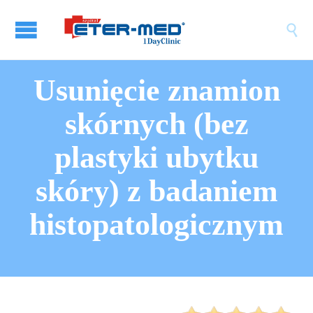

Usunięcie znamion
skórnych (bez
plastyki ubytku
skóry) z badaniem
histopatologicznym