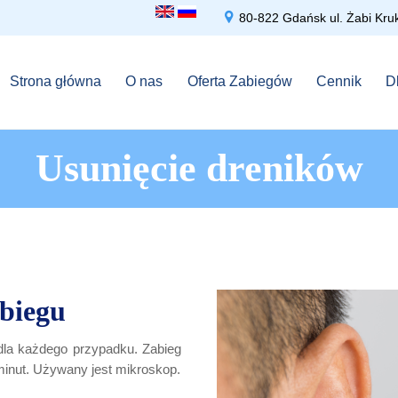

80-822 Gdańsk ul. Żabi 
Strona główna
O nas
Oferta Zabiegów
Cennik
D
Usunięcie dreników
abiegu
dla każdego przypadku. Zabieg
minut. Używany jest mikroskop.