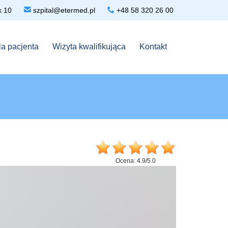

Kruk 10

szpital@etermed.pl
+48 58 320 26 00
Skip
la pacjenta
Wizyta kwalifikująca
Kontakt
to
content
Ocena:
4.9
/
5.0